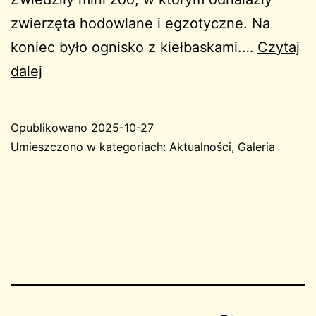
zwierzęta hodowlane i egzotyczne. Na
koniec było ognisko z kiełbaskami.…
Czytaj
Wycieczka
dalej
do
Wioski
Opublikowano
2025-10-27
Dyniowej
Umieszczono w kategoriach:
Aktualności
,
Galeria