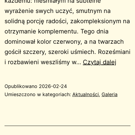
każdemu: nieśmiałym na subtelne
wyrażenie swych uczyć, smutnym na
solidną porcję radości, zakompleksionym na
otrzymanie komplementu. Tego dnia
dominował kolor czerwony, a na twarzach
gościł szczery, szeroki uśmiech. Roześmiani
Wiecz
i rozbawieni weszliśmy w…
Czytaj dalej
Walen
Opublikowano
2026-02-24
Umieszczono w kategoriach:
Aktualności
,
Galeria